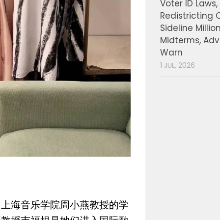
Voter ID Laws,
Redistricting 
Sideline Millio
Midterms, Ad
Warn
1 JUL, 2026
、上海音乐学院周小燕教授的学