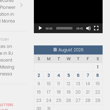
Secures
Player
 Pioneer
tion in
El Monte
00:00
09:42
STORY
kes on
August 2026
e in RJ
S
M
T
W
T
F
S
rescent
 Missing
1
anessa
2
3
4
5
6
7
8
9
10
11
12
13
14
15
16
17
18
19
20
21
22
23
24
25
26
27
28
29
 LETTERS
30
31