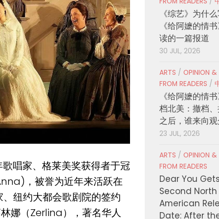
FROM READERS
/
《综艺》为什么
《给阿嬷的情书
读的一篇报道
30 JUL, 2026
ARTS
/
OPINION &
FROM READERS
/
《给阿嬷的情书
档北美：撤档、
之后，谁来向观
23 JUL, 2026
ARTS
/
OPINION &
年歌唱家、格莱美奖获得者于冠
FROM READERS
Dear You Get
Anna)，被誉为近年来活跃在
Second North
家、纽约大都会歌剧院的签约
American Rel
（Zerlina），著名华人
Date: After th