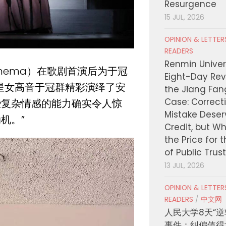
Resurgence
15 JUL, 2026
OPINION & LETTE
READERS
Renmin Univers
Cinema）在歌剧首演后为于冠
Eight-Day Rev
星女高音于冠群精彩演绎了安
the Jiang Fa
Case: Correct
些复杂情感的能力确实令人惊
Mistake Deser
机。”
Credit, but W
the Price for 
of Public Trus
13 JUL, 2026
OPINION & LETTE
READERS
/
中文网
人民大学8天“逆
事件：纠偏值得