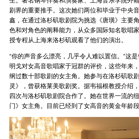
生。著名钢琴伴奏和演奏家、上海音乐学院外
剧界的重要推手。这次她们两位和毕业于中央
鑫，在通过洛杉矶歌剧院为挑选《唐璜》主要
色和对角色的阐释能力，从众多国际知名歌唱
授专程从上海来洛杉矶观看了他们的演出。
“你的声音多么漂亮，几乎令人难以置信。”这
明戈对女高音歌唱家于冠群的评价，这些年来
纲过数十部歌剧的女主角。她参与在洛杉矶歌
灵》，曾获格莱美歌剧奖。据韦福根教授介绍，
四次与洛杉矶歌剧院合作了。她在世界一流的
门》女主角。目前已经到了女高音的黄金年龄段