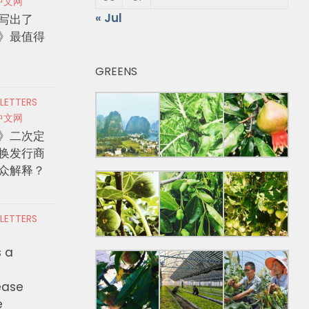
中文网
« Jul
写出了
》最值得
GREENS
 LETTERS
中文网
》二次定
换发行商
众解释？
 LETTERS
s a
ease
e