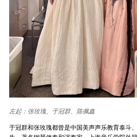
左起：张玫瑰、于冠群、陈佩鑫
于冠群和张玫瑰都曾是中国美声声乐教育泰斗