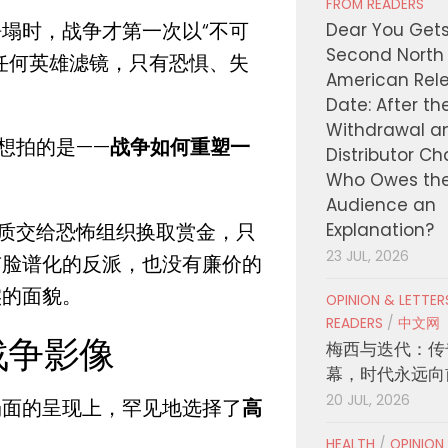
FROM READERS
塌时，战争才第一次以“不可
Dear You Get
Second North
任何英雄滤镜，只有恐惧、失
American Rel
Date: After th
Withdrawal a
想拍的是——
战争如何重塑一
Distributor C
Who Owes th
Audience an
Explanation?
人质交给恐怖组织换取赏金，只
23 JUL, 2026
有脸谱化的反派，也没有廉价的
实的面貌。
OPINION & LETTE
READERS
/
中文网
战争影像
梅西与迭代：传
幕，时代永远向
20 JUL, 2026
场面的呈现上，罕见地选择了
高
HEALTH
/
OPINION