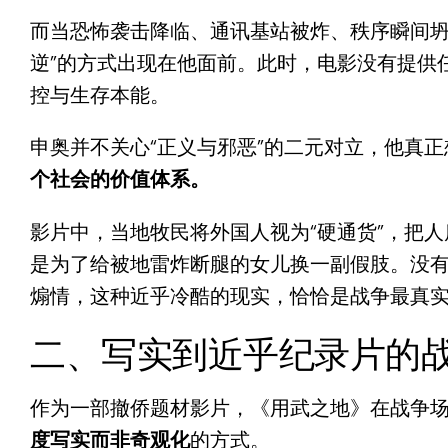
而当恐怖袭击降临、通讯基站被炸、秩序瞬间坍
逆”的方式出现在他面前。此时，电影没有提供
控与生存本能。
申奥并不关心“正义与邪恶”的二元对立，他真正
个社会的价值体系。
影片中，当地牧民将外国人视为“硬通货”，把
是为了给被地雷炸断腿的女儿换一副假肢。没
煽情，这种近乎冷酷的现实，恰恰是战争最真
二、写实到近乎纪录片的
作为一部撤侨题材影片，《用武之地》在战争
度写实而非奇观化
的方式。