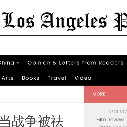
China
Opinion & Letters from Readers
Arts
Books
Travel
Video
MORE
NEXT ST
 当战争被祛
Film Review 