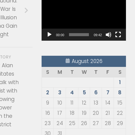
utland:
Player
War Is
Illusion
a Gain
ight
00:00
09:42
STORY
August 2026
 Alan
S
M
T
W
T
F
S
itates
lk with
1
st with
2
3
4
5
6
7
8
lowing
9
10
11
12
13
14
15
Power
16
17
18
19
20
21
22
n the
23
24
25
26
27
28
29
trict
30
31