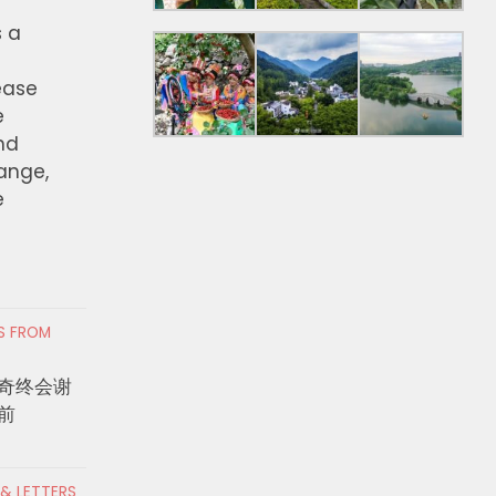
s a
ease
e
nd
hange,
e
RS FROM
奇终会谢
前
 & LETTERS