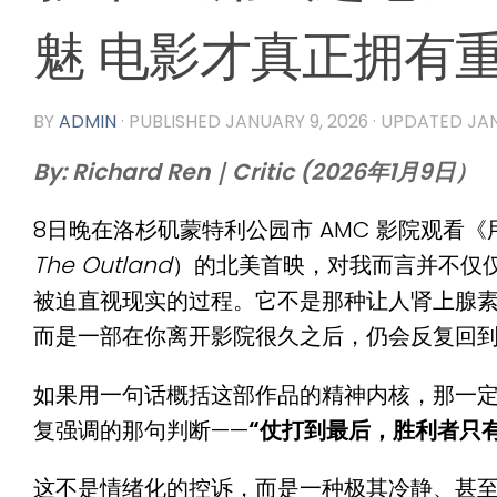
魅 电影才真正拥有
BY
ADMIN
· PUBLISHED
JANUARY 9, 2026
· UPDATED
JAN
By: Richard Ren｜Critic (2026年1月9日）
8日晚在洛杉矶蒙特利公园市 AMC 影院观看
The Outland
）的北美首映，对我而言并不仅仅
被迫直视现实的过程。它不是那种让人肾上腺
而是一部在你离开影院很久之后，仍会反复回
如果用一句话概括这部作品的精神内核，那一
复强调的那句判断——
“仗打到最后，胜利者只
这不是情绪化的控诉，而是一种极其冷静、甚