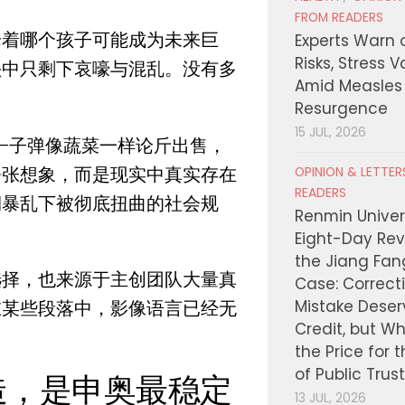
FROM READERS
论着哪个孩子可能成为未来巨
Experts Warn 
Risks, Stress 
头中只剩下哀嚎与混乱。没有多
Amid Measles
Resurgence
15 JUL, 2026
—
子弹像蔬菜一样论斤出售，
夸张想象，而是现实中真实存在
OPINION & LETTE
READERS
期暴乱下被彻底扭曲的社会规
Renmin Univers
Eight-Day Rev
the Jiang Fa
选择，也来源于主创团队大量真
Case: Correct
Mistake Deser
在某些段落中，影像语言已经无
Credit, but W
the Price for 
of Public Trus
造，是申奥最稳定
13 JUL, 2026