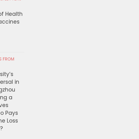
of Health
Vaccines
RS FROM
ity’s
ersal in
ngzhou
ing a
ves
ho Pays
the Loss
t?