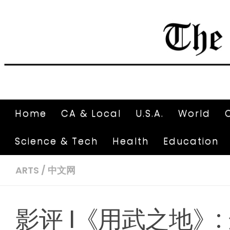
Home
CA & Local
U.S.A.
World
Science & Tech
Health
Education
ARTS
/
中文网
影评 I《用武之地》: