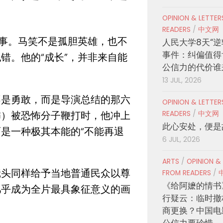
OPINION & LETTE
READERS
/
中文网
事。
马笑不是孤胆英雄，也不
人民大学8天“逆
事件：纠偏值得
错。他的“成长”，并非来自能
公信力的代价谁
。
13 JUL, 2026
不是勇敢，而是导演总结的那六
OPINION & LETTE
饰）被恐怖分子鞭打时，他冲上
READERS
/
中文网
此心安处，便是
是一种极其本能的“不能再退
6 JUL, 2026
ARTS
/
OPINION &
镜头同样给予当地普通民众以尊
FROM READERS
/
《给阿嬷的情书
几乎成为全片最具象征意义的画
行疑云：临时撤
商更换？中国电
公信力要珍惜