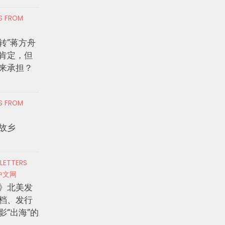
RS FROM
转”蒋方舟
肯定，但
来承担？
RS FROM
故乡
 LETTERS
中文网
》北美发
档、发行
影“出海”的