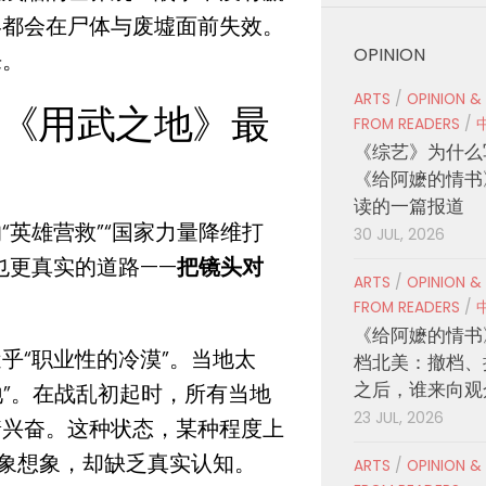
终都会在尸体与废墟面前失效。
OPINION
来。
ARTS
/
OPINION &
是《用武之地》最
FROM READERS
/
《综艺》为什么
《给阿嬷的情书
读的一篇报道
英雄营救”“国家力量降维打
30 JUL, 2026
也更真实的道路——
把镜头对
ARTS
/
OPINION &
FROM READERS
/
《给阿嬷的情书
乎“职业性的冷漠”。当地太
档北美：撤档、
之后，谁来向观
地”。在战乱初起时，所有当地
23 JUL, 2026
着兴奋。这种状态，某种程度上
象想象，却缺乏真实认知。
ARTS
/
OPINION &