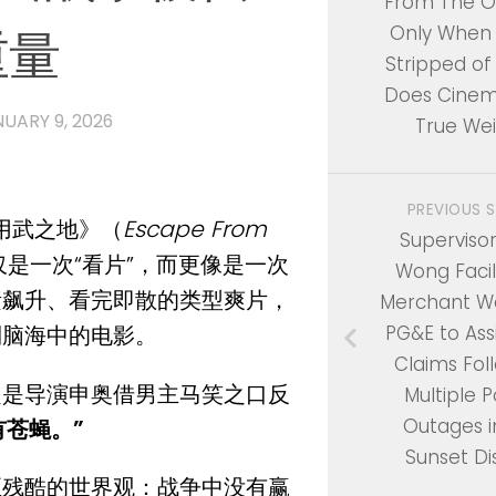
From The O
重量
Only When 
Stripped of 
Does Cinem
UARY 9, 2026
True We
PREVIOUS 
《用武之地》（
Escape From
Supervisor
是一次“看片”，而更像是一次
Wong Facil
素飙升、看完即散的类型爽片，
Merchant Wa
PG&E to Assi
到脑海中的电影。
Claims Fol
定是导演申奥借男主马笑之口反
Multiple 
Outages i
有苍蝇。”
Sunset Dis
至残酷的世界观：战争中没有赢