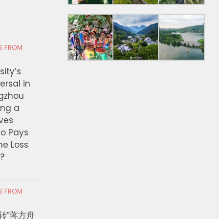
RS FROM
ity’s
ersal in
ngzhou
ing a
ves
ho Pays
the Loss
t?
RS FROM
转”蒋方舟