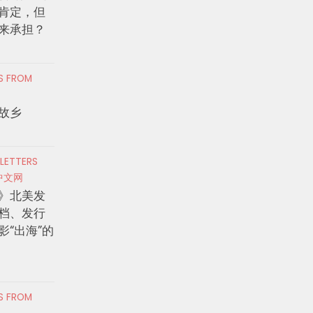
肯定，但
来承担？
RS FROM
故乡
 LETTERS
中文网
》北美发
档、发行
影“出海”的
RS FROM