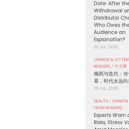
Date: After th
Withdrawal a
Distributor C
Who Owes th
Audience an
Explanation?
23 JUL, 2026
OPINION & LETTE
READERS
/
中文网
梅西与迭代：传
幕，时代永远向
20 JUL, 2026
HEALTH
/
OPINION
FROM READERS
Experts Warn 
Risks, Stress 