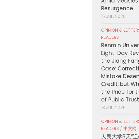
Amid Measles
Resurgence
15 JUL, 2026
OPINION & LETTE
READERS
Renmin Univers
Eight-Day Rev
the Jiang Fa
Case: Correct
Mistake Deser
Credit, but W
the Price for 
of Public Trus
13 JUL, 2026
OPINION & LETTE
READERS
/
中文网
人民大学8天“逆