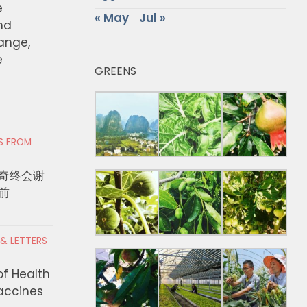
e
« May
Jul »
nd
hange,
e
GREENS
RS FROM
奇终会谢
前
 & LETTERS
of Health
Vaccines