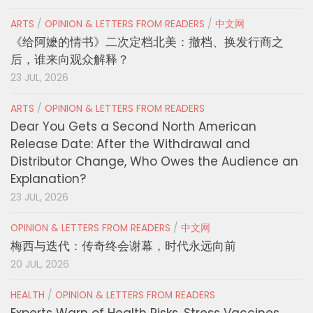
ARTS
/
OPINION & LETTERS FROM READERS
/
中文网
《给阿嬷的情书》二次定档北美：撤档、换发行商之
后，谁来向观众解释？
23 JUL, 2026
ARTS
/
OPINION & LETTERS FROM READERS
Dear You Gets a Second North American
Release Date: After the Withdrawal and
Distributor Change, Who Owes the Audience an
Explanation?
23 JUL, 2026
OPINION & LETTERS FROM READERS
/
中文网
梅西与迭代：传奇终会谢幕，时代永远向前
20 JUL, 2026
HEALTH
/
OPINION & LETTERS FROM READERS