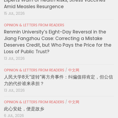
Experts Warn of Health Risks, Stress Vaccines
Amid Measles Resurgence
15 JUL, 2026
OPINION & LETTERS FROM READERS
Renmin University’s Eight-Day Reversal in the
Jiang Fangzhou Case: Correcting a Mistake
Deserves Credit, but Who Pays the Price for the
Loss of Public Trust?
13 JUL, 2026
OPINION & LETTERS FROM READERS
/
中文网
人民大学8天“逆转”蒋方舟事件：纠偏值得肯定，但公信
力的代价谁来承担？
13 JUL, 2026
OPINION & LETTERS FROM READERS
/
中文网
此心安处，便是故乡
6 JUL, 2026