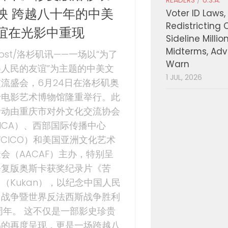
READERS
/
U.S.A.
映 跨越八十年的中美
Voter ID Laws,
Redistricting 
谊在光影中重现
Sideline Millio
Midterms, Ad
Post/洛杉矶讯——一场以“为了
Warn
美人民的友谊”为主题的中美文
1 JUL, 2026
流盛会，6月24日在洛杉矶奥
卡电影艺术博物馆隆重举行。此
活动由重庆市对外文化交流协会
ICA）、西部国际传播中心
CICO）和美国亚洲文化艺术
会（AACAF）主办，特别呈
修复版奥斯卡获奖纪录片《苦
（Kukan），以纪念中国人民
日战争暨世界反法西斯战争胜利
周年。 这不仅是一部影史珍贵
品的再度呈现，更是一场跨越八