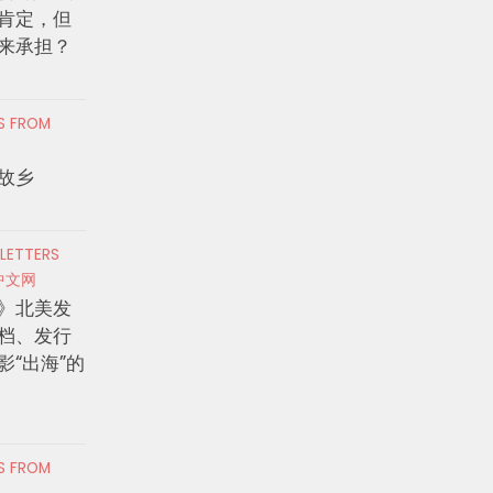
肯定，但
来承担？
RS FROM
故乡
 LETTERS
中文网
》北美发
档、发行
影“出海”的
RS FROM