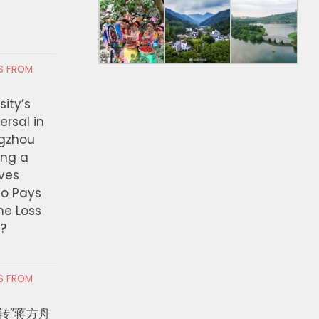
RS FROM
ity’s
ersal in
ngzhou
ing a
ves
ho Pays
the Loss
t?
RS FROM
转”蒋方舟