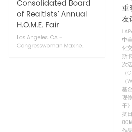
Consolidated Board
重
of Realtists’ Annual
友
H.O.M.E. Fair
LA
Los Angeles, CA –
中
Congresswoman Maxine...
化交
斯
次
（C
（W
基金
现
干》
抗
80
作