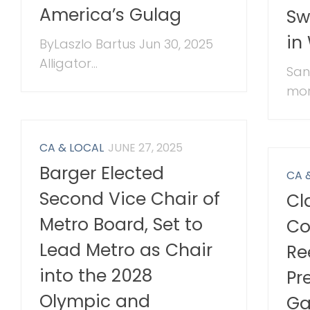
America’s Gulag
Sw
in
ByLaszlo Bartus Jun 30, 2025
Alligator...
San
morn
CA & LOCAL
JUNE 27, 2025
Barger Elected
CA 
Second Vice Chair of
Cl
Metro Board, Set to
Co
Lead Metro as Chair
Re
into the 2028
Pr
Olympic and
Ga