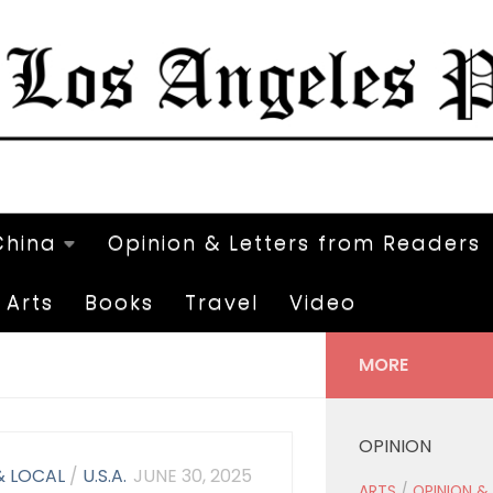
China
Opinion & Letters from Readers
Arts
Books
Travel
Video
MORE
OPINION
& LOCAL
/
U.S.A.
JUNE 30, 2025
ARTS
/
OPINION &