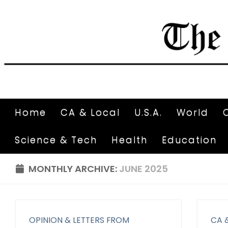
Home
CA & Local
U.S.A.
World
Science & Tech
Health
Education
MONTHLY ARCHIVE:
JUNE 2025
OPINION & LETTERS FROM
CA 