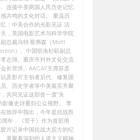
年、连接中美两国人民历史记忆
情感共鸣的文化对话。 重温历
记忆：中美合作的光影见证 活
当天，美国电影艺术与科学学院
副总裁马特·塞弗森（Matt
verson）、中国驻洛杉矶副总
事李志强、重庆市对外文化交流
会长管洪、AACAF主席苏彦
，以及影片主创者后代、修复团
成员、历史学者等中美嘉宾齐聚
堂，共同见证这部曾一度“失
的影像史诗重归公众视野。 李
强在致辞中指出，今年是抗战胜
80周年，《苦干》作为首部用
色胶片记录中国抗战大后方的纪
片，凝聚着深刻的人道主义精神