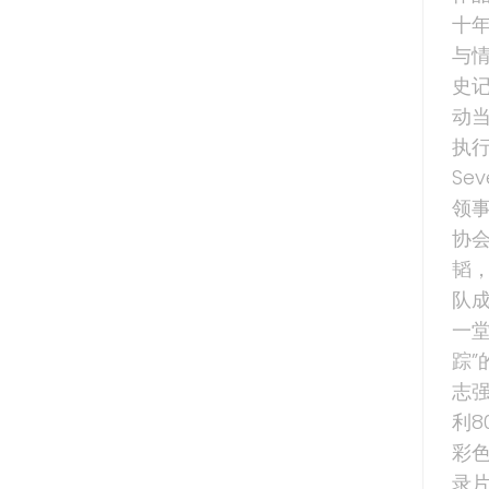
十
与
史
动
执行
Se
领
协会
韬
队
一
踪”
志
利
彩
录