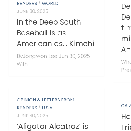
READERS
/
WORLD
De
JUNE 30, 2025
De
In the Deep South
ti
Baseball Is as
mi
American as… Kimchi
An
ByJongwon Lee Jun 30, 2025
Wha
With...
Pres
OPINION & LETTERS FROM
CA 
READERS
/
U.S.A.
Ha
JUNE 30, 2025
‘Aligator Alcatraz’ is
Fr