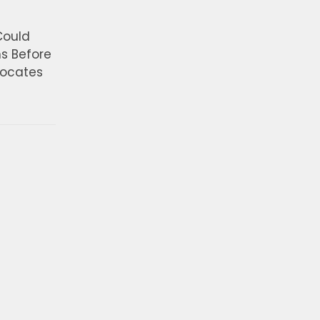
Could
ns Before
vocates