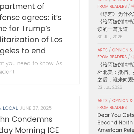
partment of
FROM READERS
/
《综艺》为什么
fense agrees: it’s
《给阿嬷的情书
me for Trump’s
读的一篇报道
30 JUL, 2026
litarization of Los
geles to end
ARTS
/
OPINION &
FROM READERS
/
t you need to know: As
《给阿嬷的情书
ident...
档北美：撤档、
之后，谁来向观
23 JUL, 2026
ARTS
/
OPINION &
FROM READERS
& LOCAL
JUNE 27, 2025
Dear You Get
hn Condemns
Second North
iday Morning ICE
American Rel