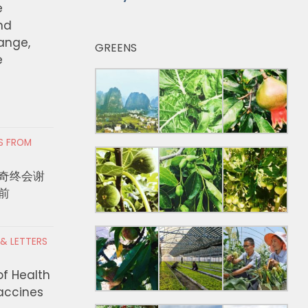
e
nd
hange,
GREENS
e
RS FROM
奇终会谢
前
 & LETTERS
of Health
Vaccines