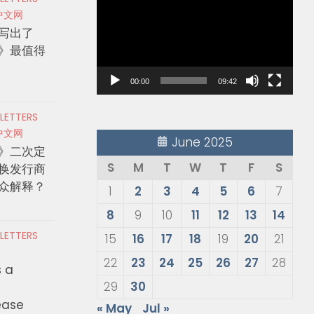
Player
中文网
写出了
》最值得
00:00
09:42
 LETTERS
中文网
June 2025
》二次定
S
M
T
W
T
F
S
换发行商
众解释？
1
2
3
4
5
6
7
8
9
10
11
12
13
14
 LETTERS
15
16
17
18
19
20
21
22
23
24
25
26
27
28
s a
29
30
ease
« May
Jul »