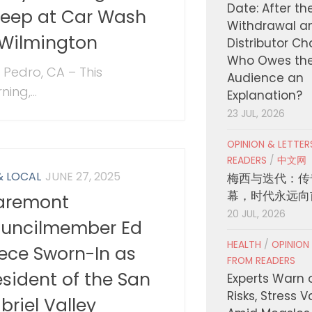
Date: After th
eep at Car Wash
Withdrawal a
 Wilmington
Distributor C
Who Owes th
 Pedro, CA – This
Audience an
ing,...
Explanation?
23 JUL, 2026
OPINION & LETTE
READERS
/
中文网
& LOCAL
JUNE 27, 2025
梅西与迭代：传
幕，时代永远向
aremont
20 JUL, 2026
uncilmember Ed
HEALTH
/
OPINION
ece Sworn-In as
FROM READERS
esident of the San
Experts Warn 
Risks, Stress 
briel Valley