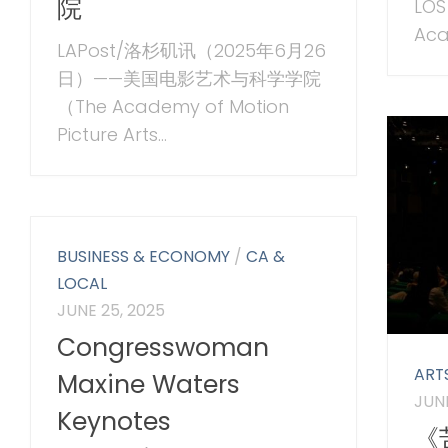
院
LOS
Aca
LAPost/洛杉矶讯（2025年6月26
日）——美国电影艺术与科学学院
（The Academy of Motion
Picture Arts...
BUSINESS & ECONOMY
/
CA &
LOCAL
JUNE 25, 2025
Congresswoman
ART
Maxine Waters
JUNE
Keynotes
《