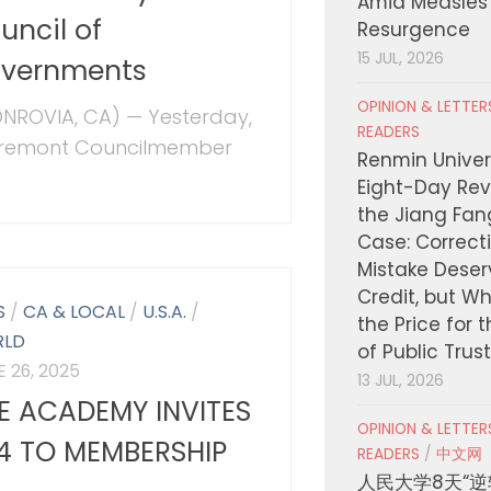
Amid Measles
uncil of
Resurgence
15 JUL, 2026
vernments
OPINION & LETTE
NROVIA, CA) — Yesterday,
READERS
remont Councilmember
Renmin Univers
Eight-Day Rev
the Jiang Fa
Case: Correct
Mistake Deser
Credit, but W
S
/
CA & LOCAL
/
U.S.A.
/
the Price for 
RLD
of Public Trus
 26, 2025
13 JUL, 2026
E ACADEMY INVITES
OPINION & LETTE
4 TO MEMBERSHIP
READERS
/
中文网
人民大学8天“逆