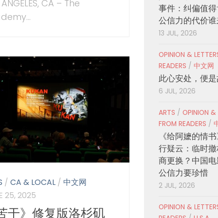
 ANGELES, CA – The
事件：纠偏值得
demy...
公信力的代价谁
13 JUL, 2026
OPINION & LETTE
READERS
/
中文网
此心安处，便是
6 JUL, 2026
ARTS
/
OPINION &
FROM READERS
/
《给阿嬷的情书
行疑云：临时撤
商更换？中国电
公信力要珍惜
S
/
CA & LOCAL
/
中文网
2 JUL, 2026
 25, 2025
OPINION & LETTE
苦干》修复版洛杉矶