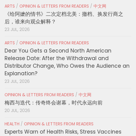
ARTS
/
OPINION & LETTERS FROM READERS
/
中文网
《给阿嬷的情书》二次定档北美：撤档、换发行商之
后，谁来向观众解释？
23 JUL, 2026
ARTS
/
OPINION & LETTERS FROM READERS
Dear You Gets a Second North American
Release Date: After the Withdrawal and
Distributor Change, Who Owes the Audience an
Explanation?
23 JUL, 2026
OPINION & LETTERS FROM READERS
/
中文网
梅西与迭代：传奇终会谢幕，时代永远向前
20 JUL, 2026
HEALTH
/
OPINION & LETTERS FROM READERS
Experts Warn of Health Risks, Stress Vaccines