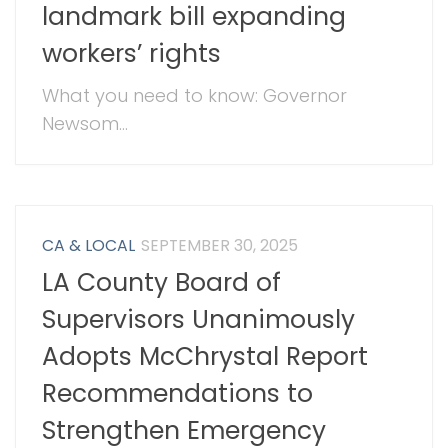
landmark bill expanding
workers’ rights
What you need to know: Governor
Newsom...
CA & LOCAL
SEPTEMBER 30, 2025
LA County Board of
Supervisors Unanimously
Adopts McChrystal Report
Recommendations to
Strengthen Emergency