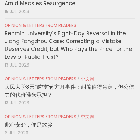
Amid Measles Resurgence
15 JUL, 2026
OPINION & LETTERS FROM READERS
Renmin University’s Eight-Day Reversal in the
Jiang Fangzhou Case: Correcting a Mistake
Deserves Credit, but Who Pays the Price for the
Loss of Public Trust?
13 JUL, 2026
OPINION & LETTERS FROM READERS
/
中文网
人民大学8天“逆转”蒋方舟事件：纠偏值得肯定，但公信
力的代价谁来承担？
13 JUL, 2026
OPINION & LETTERS FROM READERS
/
中文网
此心安处，便是故乡
6 JUL, 2026