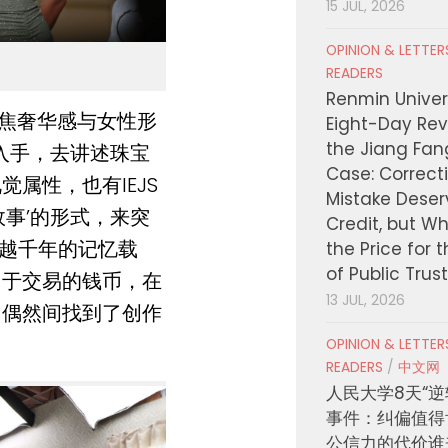
15 JUL, 2026
OPINION & LETTE
READERS
Renmin Univers
焦奢华感与女性形
Eight-Day Rev
the Jiang Fa
入手，去讲述珠宝
Case: Correct
属性，也有IEJS
Mistake Deser
事’的形式，来突
Credit, but W
跨越千年的记忆载
the Price for 
of Public Trus
用于交易的钱币，在
13 JUL, 2026
，偶然间找到了创作
OPINION & LETTE
READERS
/
中文网
人民大学8天“逆
事件：纠偏值得
公信力的代价谁