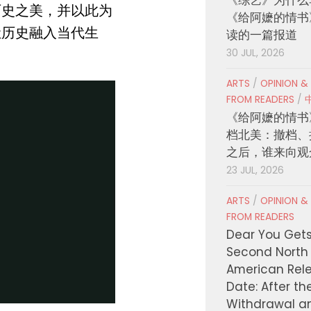
历史之美，并以此为
《给阿嬷的情书
让历史融入当代生
读的一篇报道
30 JUL, 2026
ARTS
/
OPINION &
FROM READERS
/
《给阿嬷的情书
档北美：撤档、
之后，谁来向观
23 JUL, 2026
ARTS
/
OPINION &
FROM READERS
Dear You Get
Second North
American Rel
Date: After th
Withdrawal a