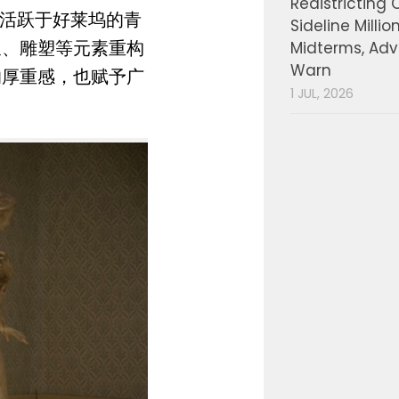
Redistricting 
现活跃于好莱坞的青
Sideline Millio
泉、雕塑等元素重构
Midterms, Ad
Warn
的厚重感，也赋予广
1 JUL, 2026