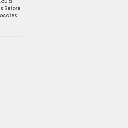
Could
ns Before
vocates