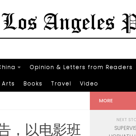
China
Opinion & Letters from Readers
Arts
Books
Travel
Video
MORE
NEXT ST
广告，以电影班
SUPERVI