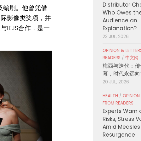
Distributor C
编剧。他曾凭借
Who Owes th
国际影像类奖项，并
Audience an
IEJS合作，是一
Explanation?
23 JUL, 2026
OPINION & LETTE
READERS
/
中文网
梅西与迭代：传
幕，时代永远向
20 JUL, 2026
HEALTH
/
OPINION
FROM READERS
Experts Warn 
Risks, Stress 
Amid Measles
Resurgence