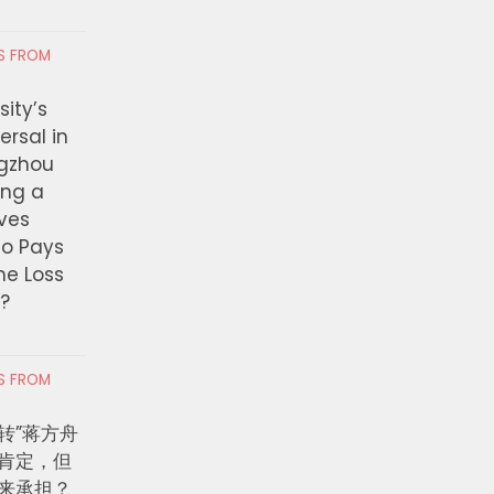
RS FROM
ity’s
ersal in
ngzhou
ing a
ves
ho Pays
the Loss
t?
RS FROM
转”蒋方舟
肯定，但
来承担？