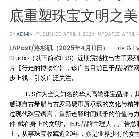
底重塑珠宝文明之美
BY
ADMIN
· PUBLISHED
APRIL 11, 2025
· UPDATED
APRIL 1
LAPost/洛杉矶（2025年4月11日）
–
Iris & 
Studio（以下简称IEJS）近期震撼推出古币
片【行走的博物馆】，该广告目前已于品牌官
步上线，引发广泛关注。
IEJS作为全美知名的华人高端珠宝品牌，其
感源自古希腊与古罗马硬币所承载的文化与精
过现代珠宝语言，重新诠释时间赋予的价值与
件“戴在身上的文明”。IEJS品牌主理人，广告总制
士，从事珠宝收藏近20年，亦是业界少有的女