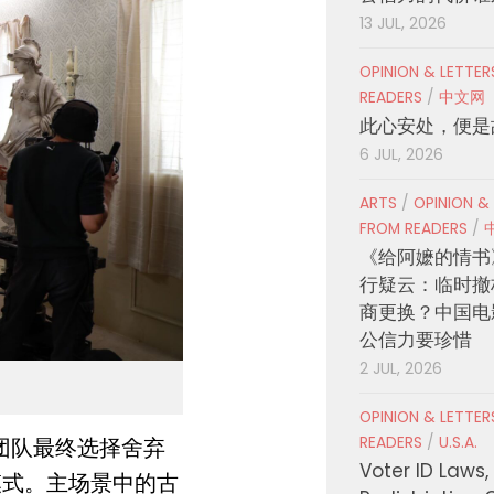
13 JUL, 2026
OPINION & LETTE
READERS
/
中文网
此心安处，便是
6 JUL, 2026
ARTS
/
OPINION &
FROM READERS
/
《给阿嬷的情书
行疑云：临时撤
商更换？中国电
公信力要珍惜
2 JUL, 2026
OPINION & LETTE
READERS
/
U.S.A.
队最终选择舍弃
Voter ID Laws,
模式。主场景中的古