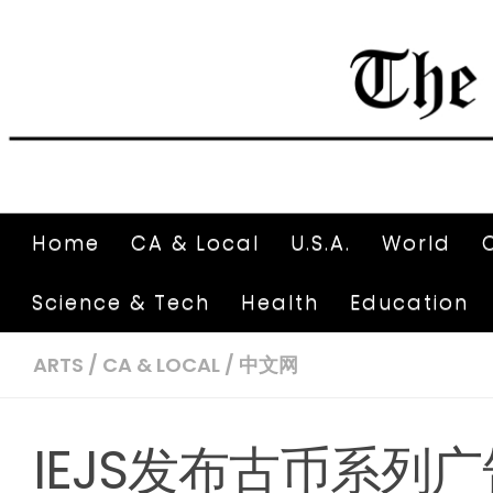
Home
CA & Local
U.S.A.
World
Science & Tech
Health
Education
ARTS
/
CA & LOCAL
/
中文网
IEJS发布古币系列