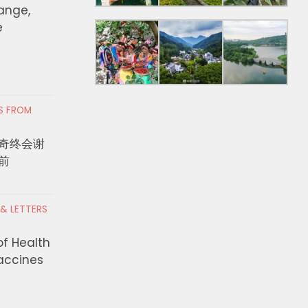
hange,
e
RS FROM
奇终会谢
前
 & LETTERS
of Health
Vaccines