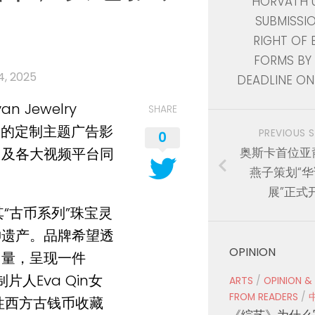
HORVATH 
SUBMISSI
RIGHT OF 
FORMS BY 
4, 2025
DEADLINE ON 
Evan Jewelry
SHARE
系列的定制主题广告影
PREVIOUS 
0
奥斯卡首位亚
网及各大视频平台同
燕子策划“
展”正式
“古币系列”珠宝灵
神遗产。品牌希望透
OPINION
力量，呈现一件
片人Eva Qin女
ARTS
/
OPINION &
FROM READERS
/
性西方古钱币收藏
《综艺》为什么