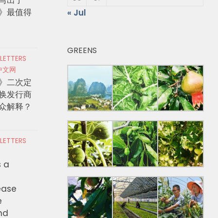
》最值得
« Jul
GREENS
 LETTERS
中文网
》二次定
换发行商
众解释？
 LETTERS
s a
ease
e
nd