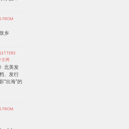
RS FROM
故乡
 LETTERS
中文网
》北美发
档、发行
影“出海”的
RS FROM