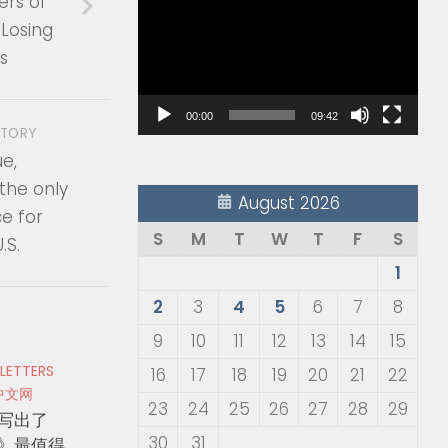
rs of
Player
Losing
s
00:00
09:42
STORY
e,
the only
August 2026
ce for
S
M
T
W
T
F
S
.S.
1
2
3
4
5
6
7
8
9
10
11
12
13
14
15
 LETTERS
16
17
18
19
20
21
22
中文网
23
24
25
26
27
28
29
写出了
30
31
》最值得