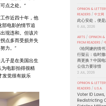
可点之处。“
OPINION & LETTE
READERS
/
中文网
演工作近四十年，他
此心安处，便是
这部电影的情节追
6 JUL, 2026
易出现违和。但该片
ARTS
/
OPINION &
情拐点多而受损并失
FROM READERS
/
努力。”
《给阿嬷的情书
行疑云：临时撤
的儿子是在美国出生
商更换？中国电
公信力要珍惜
认为电影拍得很精
2 JUL, 2026
才发觉很有娱乐
OPINION & LETTE
READERS
/
U.S.A.
Voter ID Laws,
Redistricting 