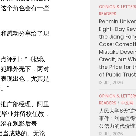
我这个角色会有一些
OPINION & LETTE
READERS
Renmin Univers
Eight-Day Rev
撼和感动分享给了现
the Jiang Fa
Case: Correct
Mistake Deser
点评到：“《拯救
Credit, but W
the Price for 
、犯罪外壳下，
两对
of Public Trus
均表现出色，
尤其是
13 JUL, 2026
。”
OPINION & LETTE
际推广部经理、阿里
READERS
/
中文网
人民大学8天“逆
院毕业并留校任教，
事件：纠偏值得
晓澄在观影后表
公信力的代价谁
相当成熟的。
无论
13 JUL, 2026