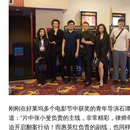
刚刚在好莱坞多个电影节中获奖的青年导演石
道：”片中张小斐负责的主线，非常精彩，律师
迫开启翻案行动！而惠英红负责的副线，也同