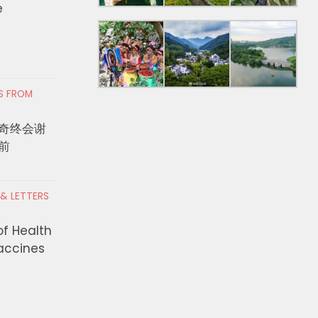
e
RS FROM
奇终会谢
前
 & LETTERS
of Health
Vaccines