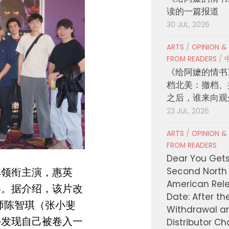
读的一篇报道
30 JUL, 2026
ARTS
/
OPINION &
FROM READERS
/
《给阿嬷的情书
档北美：撤档、
之后，谁来向观
23 JUL, 2026
ARTS
/
OPINION &
FROM READERS
Dear You Get
Second North
其领衔主演，惠英
American Rel
影。据介绍，该片改
Date: After th
师陈智琪（张小斐
Withdrawal a
外发现自己被卷入一
Distributor C