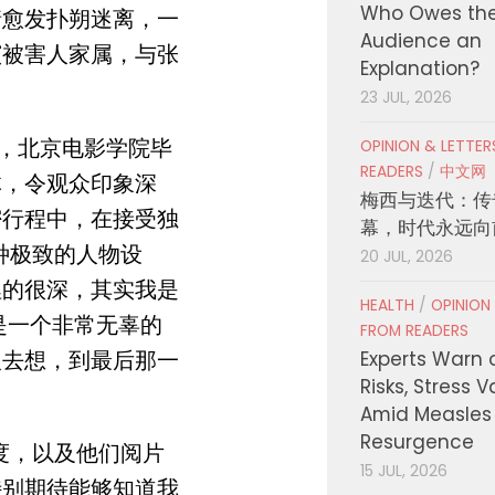
Who Owes th
情愈发扑朔迷离，一
Audience an
演被害人家属，与张
Explanation?
23 JUL, 2026
嘉，北京电影学院毕
OPINION & LETTE
READERS
/
中文网
体，令观众印象深
梅西与迭代：传
密行程中，在接受独
幕，时代永远向
种极致的人物设
20 JUL, 2026
埋的很深，其实我是
HEALTH
/
OPINION
是一个非常无辜的
FROM READERS
人去想，到最后那一
Experts Warn 
Risks, Stress 
Amid Measles
Resurgence
度，以及他们阅片
15 JUL, 2026
特别期待能够知道我