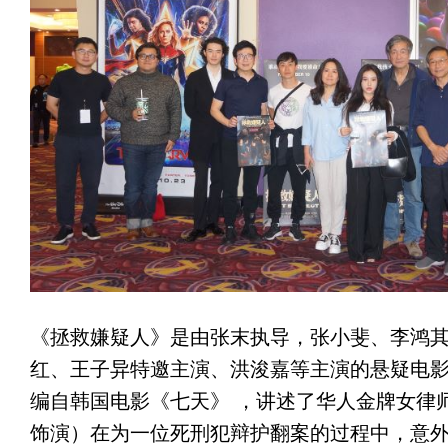
《拯救嫌疑人》是由张末执导，张小斐、李鸿
红、王子异特邀主演、洪浚嘉等主演的悬疑电
编自韩国电影《七天》 ，讲述了华人金牌女律
饰演）在为一位死刑犯辩护翻案的过程中，意