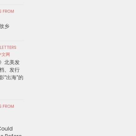
RS FROM
故乡
 LETTERS
中文网
》北美发
档、发行
影“出海”的
RS FROM
Could