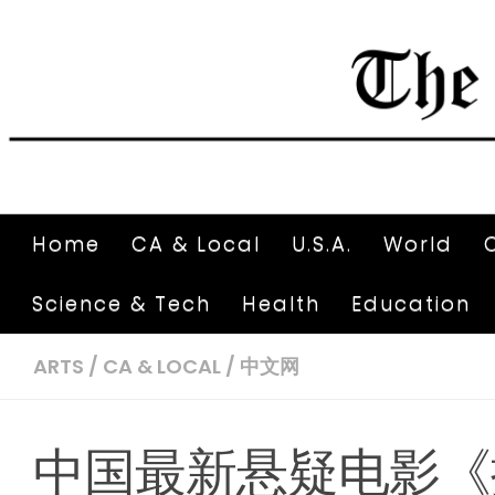
Home
CA & Local
U.S.A.
World
Science & Tech
Health
Education
ARTS
/
CA & LOCAL
/
中文网
中国最新悬疑电影《