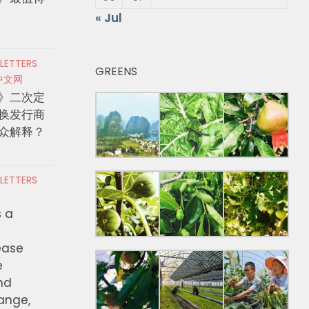
« Jul
 LETTERS
GREENS
中文网
》二次定
换发行商
众解释？
 LETTERS
s a
ease
e
nd
hange,