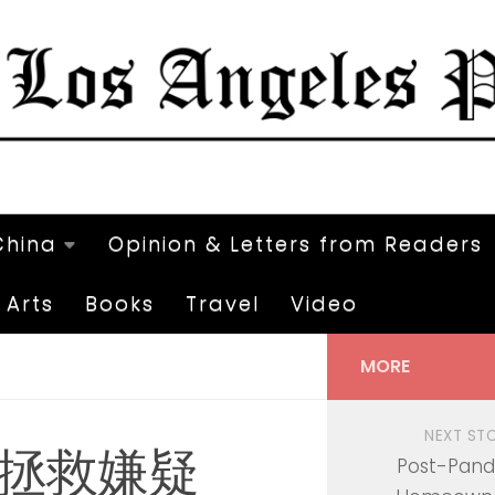
China
Opinion & Letters from Readers
Arts
Books
Travel
Video
MORE
NEXT ST
拯救嫌疑
Post-Pand