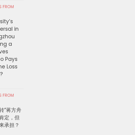
RS FROM
ity’s
ersal in
ngzhou
ing a
ves
ho Pays
the Loss
t?
RS FROM
转”蒋方舟
肯定，但
来承担？