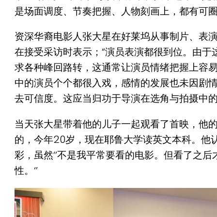
是场面调度、节奏把握、人物刻画上，都有可圈
资深华裔电影人张大星在好莱坞从事制片、表
在接受采访时表示；“演员表演都很到位。由于
求各种峰回路转，
这通常让演员情绪把握上容
中的演员个个都很入戏，
感情的发展也未因剧
去可信度。
这应当归功于导演在选角与拍摄中的
当天张大星带着他的儿子一起观看了首映，他
的，今年20岁，现
在耶鲁大学读英文本科。他
彩，虽然‘’
不是我平常要看的电影。但看了之后
性。‘’