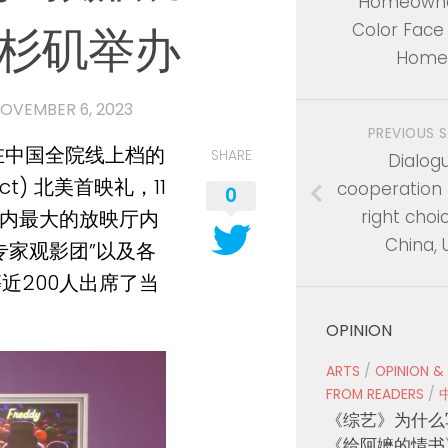
Homeowne
杉矶举办
Color Face 
Home
OVEMBER 6, 2023
PREVIOUS 
1日在中国全院线上档的
SHARE
Dialogu
t) 北美首映礼，11
cooperation 
0
right choi
院内最大的放映厅内
China, U
专家观影团”以及各
近200人出席了当
OPINION
ARTS
/
OPINION &
FROM READERS
/
《综艺》为什么
《给阿嬷的情书