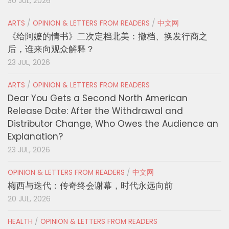
30 JUL, 2026
ARTS
/
OPINION & LETTERS FROM READERS
/
中文网
《给阿嬷的情书》二次定档北美：撤档、换发行商之
后，谁来向观众解释？
23 JUL, 2026
ARTS
/
OPINION & LETTERS FROM READERS
Dear You Gets a Second North American
Release Date: After the Withdrawal and
Distributor Change, Who Owes the Audience an
Explanation?
23 JUL, 2026
OPINION & LETTERS FROM READERS
/
中文网
梅西与迭代：传奇终会谢幕，时代永远向前
20 JUL, 2026
HEALTH
/
OPINION & LETTERS FROM READERS