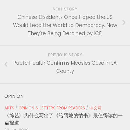
NEXT STORY
Chinese Dissidents Once Hoped the US
Would Lead the World to Democracy. Now
They’re Being Detained by ICE.
PREVIOUS STORY
Public Health Confirms Measles Case in LA
County
OPINION
ARTS
/
OPINION & LETTERS FROM READERS
/
中文网
《综艺》为什么写出了《给阿嬷的情书》最值得读的一
篇报道