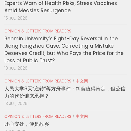
Experts Warn of Health Risks, Stress Vaccines
Amid Measles Resurgence
15 JUL, 2026
OPINION & LETTERS FROM READERS
Renmin University’s Eight-Day Reversal in the
Jiang Fangzhou Case: Correcting a Mistake
Deserves Credit, but Who Pays the Price for the
Loss of Public Trust?
13 JUL, 2026
OPINION & LETTERS FROM READERS
/
中文网
人民大学8天“逆转”蒋方舟事件：纠偏值得肯定，但公信
力的代价谁来承担？
13 JUL, 2026
OPINION & LETTERS FROM READERS
/
中文网
此心安处，便是故乡