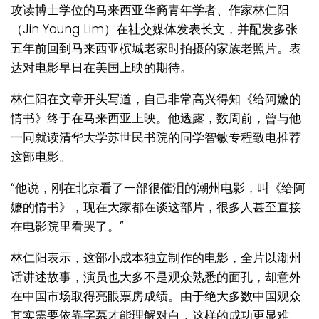
攻读博士学位的马来西亚华裔青年学者、作家林仁阳
（Jin Young Lim）在社交媒体发表长文，并配发多张
五年前回到马来西亚槟城老家时拍摄的家族老照片。表
达对电影早日在美国上映的期待。
林仁阳在文章开头写道，自己非常高兴得知《给阿嬷的
情书》终于在马来西亚上映。他透露，数周前，曾与他
一同就读清华大学苏世民书院的同学智敏专程致电推荐
这部电影。
“他说，刚在北京看了一部很催泪的潮州电影，叫《给阿
嬷的情书》，现在大家都在谈这部片，很多人甚至直接
在电影院里看哭了。”
林仁阳表示，这部小成本独立制作的电影，全片以潮州
话讲述故事，演员也大多不是观众熟悉的面孔，却意外
在中国市场取得亮眼票房成绩。由于绝大多数中国观众
其实需要依靠字幕才能理解对白，这样的成功更显难