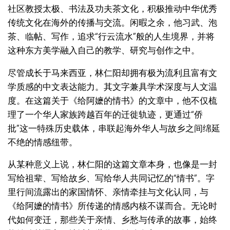
社区教授太极、书法及功夫茶文化，积极推动中华优秀
传统文化在海外的传播与交流。闲暇之余，他习武、泡
茶、临帖、写作，追求“行云流水”般的人生境界，并将
这种东方美学融入自己的教学、研究与创作之中。
尽管成长于马来西亚，林仁阳却拥有极为流利且富有文
学质感的中文表达能力。其文字兼具学术深度与人文温
度。在这篇关于《给阿嬷的情书》的文章中，他不仅梳
理了一个华人家族跨越百年的迁徙轨迹，更通过“侨
批”这一特殊历史载体，串联起海外华人与故乡之间绵延
不绝的情感纽带。
从某种意义上说，林仁阳的这篇文章本身，也像是一封
写给祖辈、写给故乡、写给华人共同记忆的“情书”。字
里行间流露出的家国情怀、亲情牵挂与文化认同，与
《给阿嬷的情书》所传递的情感内核不谋而合。无论时
代如何变迁，那些关于亲情、乡愁与传承的故事，始终