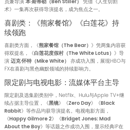
员兼导演
本·斯蒂勒（Ben Stiller）
凭借《人生切割
术》一集再次获得导演提名，成为焦点之一。
喜剧类：《熊家餐馆》《白莲花》持
续领跑
喜剧类方面，《
熊家餐馆（The Bear）
》凭两集内容获
得双提名，《
白莲花度假村（The White Lotus）
》导
演
迈克·怀特（Mike White）
亦成功入围，展现HBO与
FX在喜剧与黑色幽默领域的持续影响力。
限定剧与电视电影：流媒体平台主导
限定剧及选集剧类别中，Netflix、Hulu与Apple TV+继
续占据主导位置，《
黑镜
》《
Zero Day
》《
Black
Rabbit
》等作品均获导演提名。电视电影方面，
《
Happy Gilmore 2
》《
Bridget Jones: Mad
About the Boy
》等话题之作成功入围，显示经典IP在