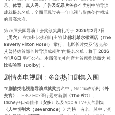
艺、体育、真人秀、广告及纪录片
等多个类别中的导演
成就提名名单，全面展现过去一年电视与影像创作领域
的最高水准。
第78届美国导演工会奖颁奖典礼将于
2026年2月7日
（周六）
在加州比佛利山庄的
比佛利希尔顿酒店（The
Beverly Hilton Hotel）
举行。电影长片类及“迈克尔·
艾普特德首部长片导演成就奖”的提名名单，将于
2026
年1月8日
另行公布。本届颁奖礼的官方首席赞助商为
杜
比实验室（Dolby）
。
剧情类电视剧：多部热门剧集入围
在
剧情类电视剧导演成就奖
提名中，Netflix政治剧《
外
交官
》、HBO Max医疗题材新剧《
The Pitt
》、
Disney+口碑佳作《
安多
》以及Apple TV+人气剧集
《
人生切割术（Severance）
》均榜上有名。其中，演