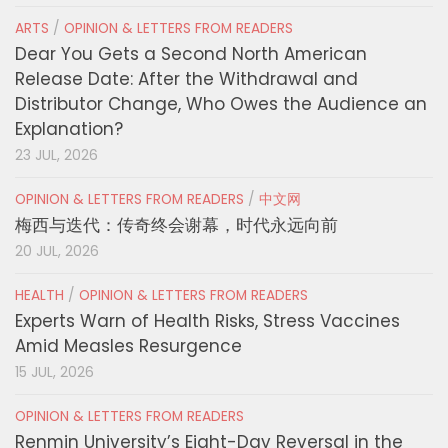
ARTS
/
OPINION & LETTERS FROM READERS
Dear You Gets a Second North American
Release Date: After the Withdrawal and
Distributor Change, Who Owes the Audience an
Explanation?
23 JUL, 2026
OPINION & LETTERS FROM READERS
/
中文网
梅西与迭代：传奇终会谢幕，时代永远向前
20 JUL, 2026
HEALTH
/
OPINION & LETTERS FROM READERS
Experts Warn of Health Risks, Stress Vaccines
Amid Measles Resurgence
15 JUL, 2026
OPINION & LETTERS FROM READERS
Renmin University’s Eight-Day Reversal in the