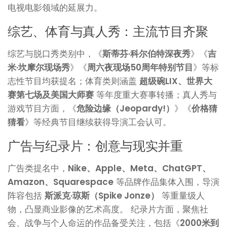
电视电影领域的延展力。
综艺、体育与真人秀：主流节目齐聚
综艺与脱口秀类别中，《
斯蒂芬·科尔伯特深夜秀
》《
吉
米·坎摩尔现场秀
》《
周六夜现场50周年特别节目
》等标
志性节目均获提名；体育类则涵盖
超级碗LIX、世界大
赛第七场及美国大师赛
等年度重大赛事转播；真人秀与
游戏节目方面，《
危险边缘（Jeopardy!）
》《
价格猜
猜看
》等经典节目继续获得导演工会认可。
广告与纪录片：创意与现实并重
广告类提名中，
Nike、Apple、Meta、ChatGPT、
Amazon、Squarespace
等品牌作品集体入围，导演
阵容包括
斯派克·琼斯（Spike Jonze）
等重量级人
物，凸显商业影像的艺术高度。 纪录片方面，聚焦社
会、战争与个人命运的作品备受关注，包括《
2000米到