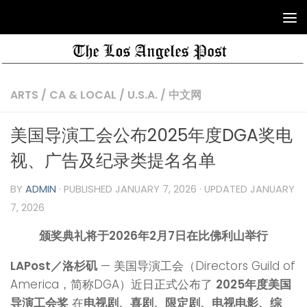
ARTS
/
CA & LOCAL
/
U.S.A.
/
中文网
美国导演工会公布2025年度DGA奖电
视、广告及纪录类提名名单
BY
ADMIN
· PUBLISHED
JANUARY 7, 2026
· UPDATED
JANUARY
7, 2026
颁奖典礼将于2026年2月7日在比佛利山举行
LAPost／洛杉矶
— 美国导演工会（Directors Guild of
America，简称DGA）近日正式公布了
2025年度美国
导演工会奖
在
电视剧、喜剧、限定剧、电视电影、综