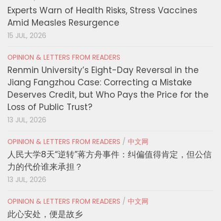
Experts Warn of Health Risks, Stress Vaccines
Amid Measles Resurgence
15 JUL, 2026
OPINION & LETTERS FROM READERS
Renmin University’s Eight-Day Reversal in the
Jiang Fangzhou Case: Correcting a Mistake
Deserves Credit, but Who Pays the Price for the
Loss of Public Trust?
13 JUL, 2026
OPINION & LETTERS FROM READERS
/
中文网
人民大学8天“逆转”蒋方舟事件：纠偏值得肯定，但公信
力的代价谁来承担？
13 JUL, 2026
OPINION & LETTERS FROM READERS
/
中文网
此心安处，便是故乡