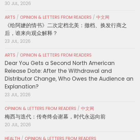
30 JUL, 2026
ARTS
/
OPINION & LETTERS FROM READERS
/
中文网
《给阿嬷的情书》二次定档北美：撤档、换发行商之
后，谁来向观众解释？
23 JUL, 2026
ARTS
/
OPINION & LETTERS FROM READERS
Dear You Gets a Second North American
Release Date: After the Withdrawal and
Distributor Change, Who Owes the Audience an
Explanation?
23 JUL, 2026
OPINION & LETTERS FROM READERS
/
中文网
梅西与迭代：传奇终会谢幕，时代永远向前
20 JUL, 2026
HEALTH
/
OPINION & LETTERS FROM READERS