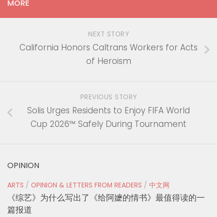
MORE
NEXT STORY
California Honors Caltrans Workers for Acts
of Heroism
PREVIOUS STORY
Solis Urges Residents to Enjoy FIFA World
Cup 2026™ Safely During Tournament
OPINION
ARTS
/
OPINION & LETTERS FROM READERS
/
中文网
《综艺》为什么写出了《给阿嬷的情书》最值得读的一
篇报道