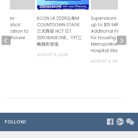
pposes
KCON LA 2026公布M
Supervisors Approve
Logistics’
COUNTDOWN STAGE
up to $15 Million in
Application to
三天阵容 NCT 127、
Additional Financing
d Warehouse
ZEROBASEONE、TXT三
for Housing at
晚领衔登场
Metropolitan State
 2026
Hospital Site
AUGUST 5, 2026
AUGUST 4, 2026
FOLLOW: