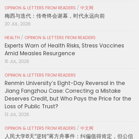
OPINION & LETTERS FROM READERS
/
中文网
梅西与迭代：传奇终会谢幕，时代永远向前
20 JUL, 2026
HEALTH
/
OPINION & LETTERS FROM READERS
Experts Warn of Health Risks, Stress Vaccines
Amid Measles Resurgence
15 JUL, 2026
OPINION & LETTERS FROM READERS
Renmin University’s Eight-Day Reversal in the
Jiang Fangzhou Case: Correcting a Mistake
Deserves Credit, but Who Pays the Price for the
Loss of Public Trust?
13 JUL, 2026
OPINION & LETTERS FROM READERS
/
中文网
人民大学8天“逆转”蒋方舟事件：纠偏值得肯定，但公信